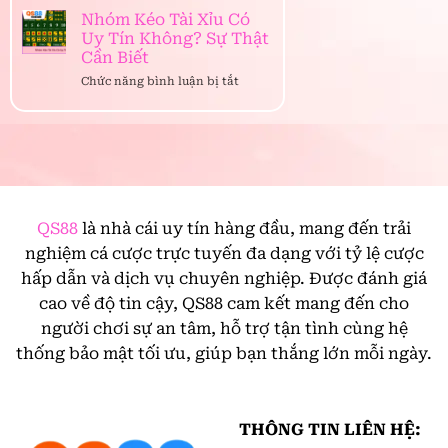
Uy
lọc hơn.
Mơ
Nhóm Kéo Tài Xỉu Có
Tín
Thấy
Cho
Uy Tín Không? Sự Thật
Rắn
Anh
Cần Biết
Đánh
Em
Chức năng bình luận bị tắt
ở
Con
Săn
Nhóm
Gì?
Jackpot
Kéo
Giải
Khủng
Tài
Mã
Xỉu
Từng
Có
Trường
Uy
Hợp
Tín
Không?
QS88
là nhà cái uy tín hàng đầu, mang đến trải
Sự
nghiệm cá cược trực tuyến đa dạng với tỷ lệ cược
Thật
Cần
CẬP NHẬT LIÊN TỤC, HỖ TRỢ THEO DÕI XU
hấp dẫn và dịch vụ chuyên nghiệp. Được đánh giá
Biết
HƯỚNG CÁ CƯỢC
cao về độ tin cậy, QS88 cam kết mang đến cho
người chơi sự an tâm, hỗ trợ tận tình cùng hệ
thống bảo mật tối ưu, giúp bạn thắng lớn mỗi ngày.
Những giá trị nổi bật khiến Blog QS88
được nhiều người quan tâm
Blog QS88 thu hút người dùng nhờ khả năng cung
THÔNG TIN LIÊN HỆ:
cấp thông tin có tính hệ thống và dễ tiếp cận trong