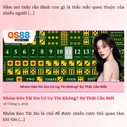
vận hành của từng nội dung liên quan.
Nằm mơ thấy rắn đánh con gì là thắc mắc quen thuộc của
nhiều người [...]
Bên cạnh việc giải thích, Blog còn tập trung phân
tích các vấn đề thường gặp trong quá trình người
chơi tiếp cận thông tin, từ đó làm rõ bản chất và ý
nghĩa thực tế của từng nội dung. Nhờ cách trình
bày có hệ thống, người đọc có thể dễ dàng hình
dung và liên kết kiến thức thay vì tiếp nhận rời rạc,
thiếu logic. Điều này giúp hạn chế tối đa việc hiểu
sai hoặc tiếp cận thông tin không đầy đủ trong một
lĩnh vực có nhiều dữ liệu phức tạp.
Nhóm Kéo Tài Xỉu Có Uy Tín Không? Sự Thật Cần Biết
18 Tháng 5, 2026
Nhóm Kéo Tài Xỉu là chủ đề được nhiều cược thủ quan tâm
khi tìm [...]