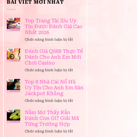
BÀI VIẾT MỚI NHẤT
hướng minh họa và phân tích thay vì chỉ liệt kê
thông tin. Nhờ vậy, người dùng có thể hiểu rõ bản
chất vấn đề thay vì chỉ tiếp nhận bề mặt.
Top Trang Tài Xỉu Uy
Tín Được Đánh Giá Cao
Hỗ trợ nắm bắt cơ hội sinh lời thông qua thông
Nhất 2026
tin được cập nhật liên tục
Chức năng bình luận bị tắt
ở
Top
Blog QS88 cung cấp thông tin cập nhật nhằm giúp
Trang
Đánh Giá QS88 Thực Tế
Tài
người đọc theo dõi xu hướng và thay đổi trong lĩnh
Dành Cho Anh Em Mới
Xỉu
Chơi Casino
vực giải trí trực tuyến. Nội dung được tổng hợp từ
Uy
Chức năng bình luận bị tắt
ở
Tín
nhiều nguồn để đảm bảo tính đa chiều và liên tục.
Đánh
Được
Điều này giúp người dùng không bỏ lỡ các thông
Giá
Top 8 Nhà Cái Nổ Hũ
Đánh
QS88
Giá
tin quan trọng liên quan đến thị trường.
Uy Tín Cho Anh Em Săn
Thực
Cao
Jackpot Khủng
Tế
Nhất
Bên cạnh đó, Blog tập trung vào việc phân tích dữ
Chức năng bình luận bị tắt
ở
Dành
2026
Top
Cho
liệu và diễn biến thay vì đưa ra khuyến nghị trực
8
Nằm Mơ Thấy Rắn
Anh
tiếp. Người đọc có thể sử dụng thông tin như một
Nhà
Em
Đánh Con Gì? Giải Mã
Cái
Mới
Từng Trường Hợp
nguồn tham khảo để tự đánh giá tình hình. Qua đó,
Nổ
Chơi
việc tiếp cận thông tin trở nên chủ động và có chọn
Chức năng bình luận bị tắt
ở
Hũ
Casino
Nằm