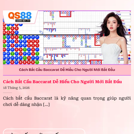
BLOG QS88 ĐỒNG HÀNH VÀ HỖ TRỢ CHO NGƯỜI
CHƠI
Cung cấp nội dung nền tảng và chuyên sâu liên
quan đến cá cược
Trang cung cấp hệ thống bài viết bao gồm cả nội
dung nền tảng lẫn chuyên sâu về lĩnh vực cá cược
trực tuyến. Người đọc có thể tìm hiểu từ các thuật
Cách Bắt Cầu Baccarat Dễ Hiểu Cho Người Mới Bắt Đầu
ngữ cơ bản cho đến những phân tích mang tính kỹ
18 Tháng 5, 2026
thuật hơn. Điều này giúp quá trình tiếp cận thông
Cách bắt cầu Baccarat là kỹ năng quan trọng giúp người
tin trở nên liền mạch và dễ hiểu hơn.
chơi dễ dàng nhận [...]
Song song với đó, Blog QS88 cũng tập trung giải
thích các cơ chế hoạt động thường gặp trong từng
loại hình trò chơi. Nội dung được xây dựng theo