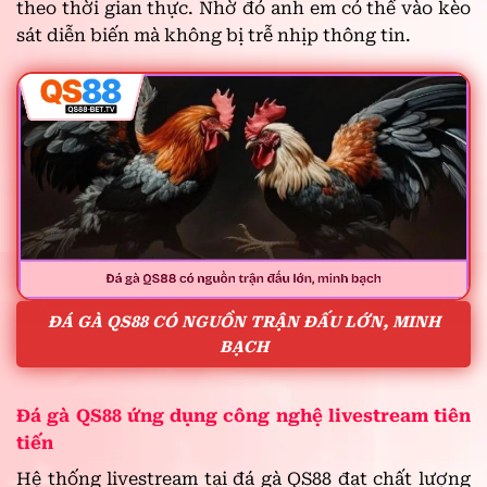
theo thời gian thực. Nhờ đó anh em có thể vào kèo
sát diễn biến mà không bị trễ nhịp thông tin.
ĐÁ GÀ QS88 CÓ NGUỒN TRẬN ĐẤU LỚN, MINH
BẠCH
Đá gà QS88 ứng dụng công nghệ livestream tiên
tiến
Hệ thống livestream tại đá gà QS88 đạt chất lượng