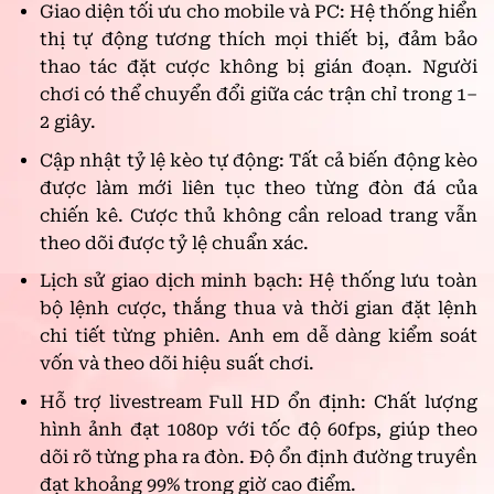
Giao diện tối ưu cho mobile và PC: Hệ thống hiển
thị tự động tương thích mọi thiết bị, đảm bảo
thao tác đặt cược không bị gián đoạn. Người
chơi có thể chuyển đổi giữa các trận chỉ trong 1–
2 giây.
Cập nhật tỷ lệ kèo tự động: Tất cả biến động kèo
được làm mới liên tục theo từng đòn đá của
chiến kê. Cược thủ không cần reload trang vẫn
theo dõi được tỷ lệ chuẩn xác.
Lịch sử giao dịch minh bạch: Hệ thống lưu toàn
bộ lệnh cược, thắng thua và thời gian đặt lệnh
chi tiết từng phiên. Anh em dễ dàng kiểm soát
vốn và theo dõi hiệu suất chơi.
Hỗ trợ livestream Full HD ổn định: Chất lượng
hình ảnh đạt 1080p với tốc độ 60fps, giúp theo
dõi rõ từng pha ra đòn. Độ ổn định đường truyền
đạt khoảng 99% trong giờ cao điểm.