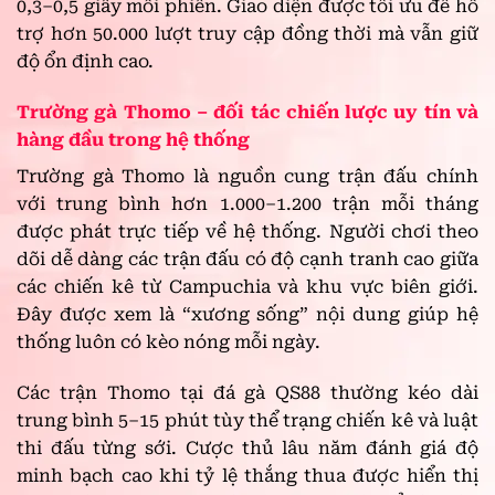
0,3–0,5 giây mỗi phiên. Giao diện được tối ưu để hỗ
trợ hơn 50.000 lượt truy cập đồng thời mà vẫn giữ
độ ổn định cao.
Trường gà Thomo – đối tác chiến lược uy tín và
hàng đầu trong hệ thống
Trường gà Thomo là nguồn cung trận đấu chính
với trung bình hơn 1.000–1.200 trận mỗi tháng
được phát trực tiếp về hệ thống. Người chơi theo
dõi dễ dàng các trận đấu có độ cạnh tranh cao giữa
các chiến kê từ Campuchia và khu vực biên giới.
Đây được xem là “xương sống” nội dung giúp hệ
thống luôn có kèo nóng mỗi ngày.
Các trận Thomo tại đá gà QS88 thường kéo dài
trung bình 5–15 phút tùy thể trạng chiến kê và luật
thi đấu từng sới. Cược thủ lâu năm đánh giá độ
minh bạch cao khi tỷ lệ thắng thua được hiển thị