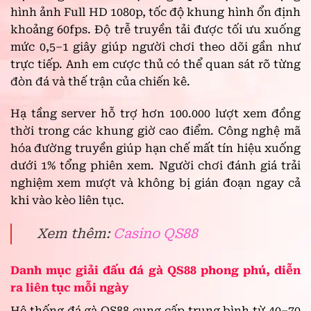
hình ảnh Full HD 1080p, tốc độ khung hình ổn định
khoảng 60fps. Độ trễ truyền tải được tối ưu xuống
mức 0,5–1 giây giúp người chơi theo dõi gần như
trực tiếp. Anh em cược thủ có thể quan sát rõ từng
đòn đá và thế trận của chiến kê.
Hạ tầng server hỗ trợ hơn 100.000 lượt xem đồng
thời trong các khung giờ cao điểm. Công nghệ mã
hóa đường truyền giúp hạn chế mất tín hiệu xuống
dưới 1% tổng phiên xem. Người chơi đánh giá trải
nghiệm xem mượt và không bị gián đoạn ngay cả
khi vào kèo liên tục.
Xem thêm:
Casino QS88
Danh mục giải đấu đá gà QS88 phong phú, diễn
ra liên tục mỗi ngày
Hệ thống đá gà QS88 cung cấp trung bình từ 40–70