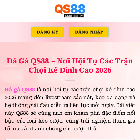
ĐĂNG NHẬP
ĐĂNG KÝ
Đá Gà QS88 – Nơi Hội Tụ Các Trận
Chọi Kê Đỉnh Cao 2026
Đá gà QS88
là nơi hội tụ các trận chọi kê đỉnh cao
2026 mang đến livestream sắc nét, kèo đa dạng và
hệ thống giải đấu diễn ra liên tục mỗi ngày. Bài viết
này QS88 sẽ cùng anh em khám phá đặc điểm nổi
bật, các loại kèo cược, cùng trải nghiệm tham gia
tối ưu và nhanh chóng cho cược thủ.