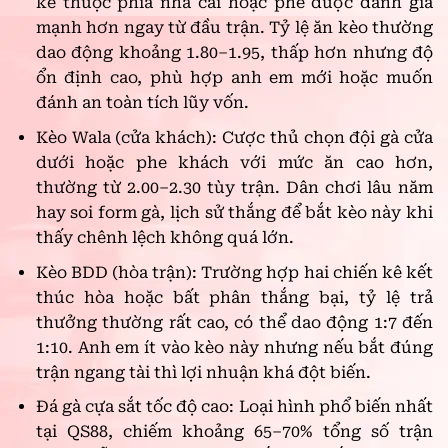
kê thuộc phía nhà cái hoặc phe được đánh giá
mạnh hơn ngay từ đầu trận. Tỷ lệ ăn kèo thường
dao động khoảng 1.80–1.95, thấp hơn nhưng độ
ổn định cao, phù hợp anh em mới hoặc muốn
đánh an toàn tích lũy vốn.
Kèo Wala (cửa khách): Cược thủ chọn đội gà cửa
dưới hoặc phe khách với mức ăn cao hơn,
thường từ 2.00–2.30 tùy trận. Dân chơi lâu năm
hay soi form gà, lịch sử thắng để bắt kèo này khi
thấy chênh lệch không quá lớn.
Kèo BDD (hòa trận): Trường hợp hai chiến kê kết
thúc hòa hoặc bất phân thắng bại, tỷ lệ trả
thưởng thường rất cao, có thể dao động 1:7 đến
1:10. Anh em ít vào kèo này nhưng nếu bắt đúng
trận ngang tài thì lợi nhuận khá đột biến.
Đá gà cựa sắt tốc độ cao: Loại hình phổ biến nhất
tại QS88, chiếm khoảng 65–70% tổng số trận