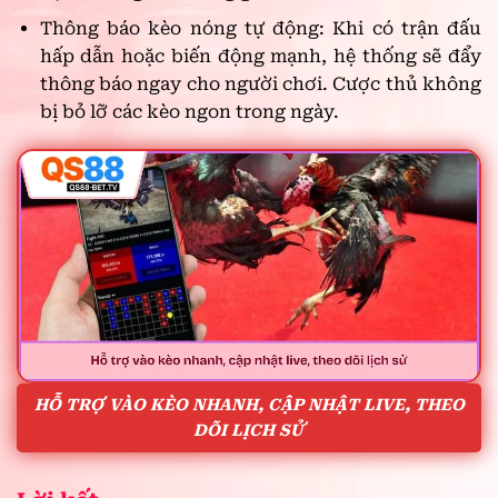
Thông báo kèo nóng tự động: Khi có trận đấu
hấp dẫn hoặc biến động mạnh, hệ thống sẽ đẩy
thông báo ngay cho người chơi. Cược thủ không
bị bỏ lỡ các kèo ngon trong ngày.
HỖ TRỢ VÀO KÈO NHANH, CẬP NHẬT LIVE, THEO
DÕI LỊCH SỬ