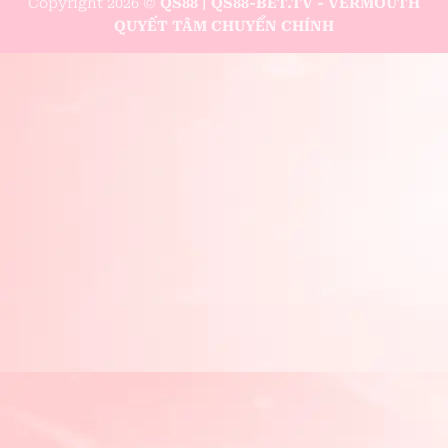
Copyright 2026 ©
QS88 | QS88-BET.TV - VERMOUTH
QUYẾT TÂM CHUYỂN CHÍNH