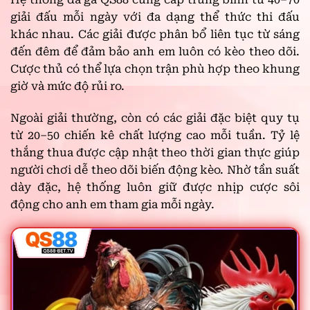
giải đấu mỗi ngày với đa dạng thể thức thi đấu
khác nhau. Các giải được phân bổ liên tục từ sáng
đến đêm để đảm bảo anh em luôn có kèo theo dõi.
Cược thủ có thể lựa chọn trận phù hợp theo khung
giờ và mức độ rủi ro.
Ngoài giải thường, còn có các giải đặc biệt quy tụ
từ 20–50 chiến kê chất lượng cao mỗi tuần. Tỷ lệ
thắng thua được cập nhật theo thời gian thực giúp
người chơi dễ theo dõi biến động kèo. Nhờ tần suất
dày đặc, hệ thống luôn giữ được nhịp cược sôi
động cho anh em tham gia mỗi ngày.