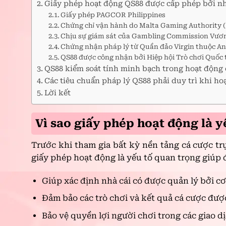
Giấy phép hoạt động QS88 được cấp phép bởi nh
Giấy phép PAGCOR Philippines
Chứng chỉ vận hành do Malta Gaming Authority 
Chịu sự giám sát của Gambling Commission Vươ
Chứng nhận pháp lý từ Quần đảo Virgin thuộc An
QS88 được công nhận bởi Hiệp hội Trò chơi Quốc 
QS88 kiểm soát tính minh bạch trong hoạt động 
Các tiêu chuẩn pháp lý QS88 phải duy trì khi ho
Lời kết
Vì sao giấy phép hoạt động là y
Trước khi tham gia bất kỳ nền tảng cá cược tr
giấy phép hoạt động là yếu tố quan trọng giúp 
Giúp xác định nhà cái có được quản lý bởi cơ
Đảm bảo các trò chơi và kết quả cá cược được
Bảo vệ quyền lợi người chơi trong các giao dị