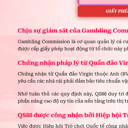
GIẤY PHÉ
Chịu sự giám sát của Gambling Co
Gambling Commission là cơ quan quản lý cá cư
được cấp giấy phép hoạt động từ tổ chức này ph
Chứng nhận pháp lý từ Quần đảo Vir
Chứng nhận từ Quần đảo Virgin thuộc Anh (BVI
yêu cầu các nhà cái phải đảm bảo tiêu chuẩn vận
Nhờ tuân thủ các quy định này, QS88 duy trì 
phần nâng cao độ uy tín của nền tảng trên thị 
QS88 được công nhận bởi Hiệp hội T
Việc được Hiệp hội Trò chơi Quốc tế công nhậ