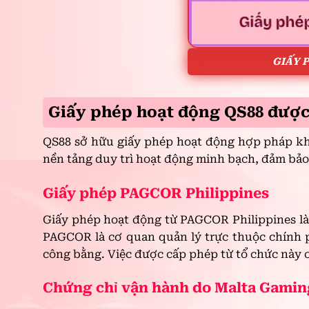
GIẤY 
Giấy phép hoạt động QS88 được
QS88 sở hữu giấy phép hoạt động hợp pháp khi
nền tảng duy trì hoạt động minh bạch, đảm bảo
Giấy phép PAGCOR Philippines
Giấy phép hoạt động từ PAGCOR Philippines là
PAGCOR là cơ quan quản lý trực thuộc chính 
công bằng. Việc được cấp phép từ tổ chức này 
Chứng chỉ vận hành do Malta Gamin