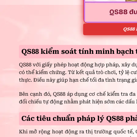
QS88
QS88 kiểm soát tính minh bạch 
QS88 với giấy phép hoạt động hợp pháp, xây d
có thể kiểm chứng. Từ kết quả trò chơi, tỷ lệ c
thực. Điều này giúp hạn chế tối đa tình trạng gi
Bên cạnh đó, QS88 áp dụng cơ chế kiểm tra đa l
đối chiếu tự động nhằm phát hiện sớm các dấu 
Các tiêu chuẩn pháp lý QS88 phả
Khi mở rộng hoạt động ra thị trường quốc tế,