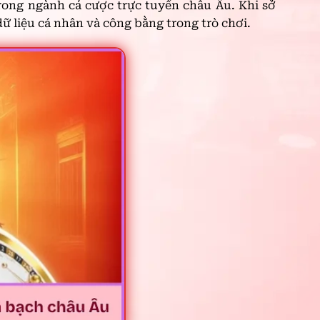
rong ngành cá cược trực tuyến châu Âu. Khi sở
ữ liệu cá nhân và công bằng trong trò chơi.