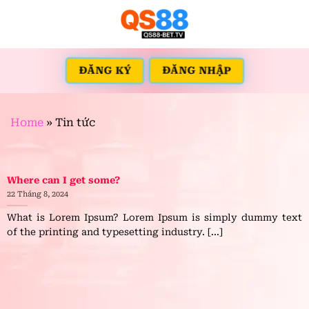
ĐĂNG NHẬP
ĐĂNG KÝ
Home
»
Tin tức
Where can I get some?
22 Tháng 8, 2024
What is Lorem Ipsum? Lorem Ipsum is simply dummy text
of the printing and typesetting industry. [...]