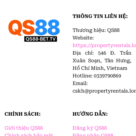
THÔNG TIN LIÊN HỆ:
Thương hiệu: QS88
Website:
https://propertyrentals.
Địa chỉ:
546 Đ. Trần
Xuân Soạn, Tân Hưng,
Hồ Chí Minh, Vietnam
Hotline:
0339790869
Email:
cskh@propertyrentals.lo
CHÍNH SÁCH:
HƯỚNG DẪN:
Giới thiệu QS88
Đăng ký QS88
Chính sách bảo mật
Đăng nhập QS88