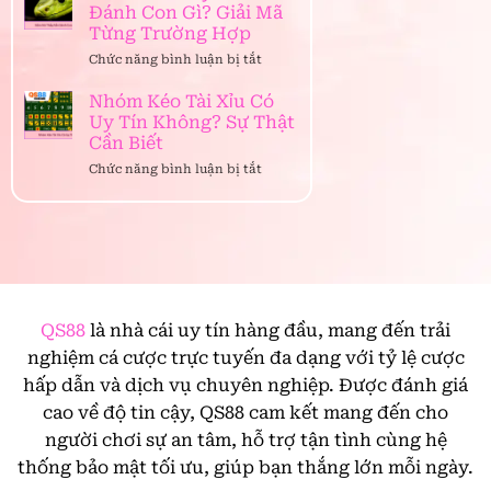
Nhà
Em
Đánh Con Gì? Giải Mã
Cái
Mới
Từng Trường Hợp
Nổ
Chơi
Chức năng bình luận bị tắt
ở
Hũ
Casino
Nằm
Uy
Mơ
Nhóm Kéo Tài Xỉu Có
Tín
Thấy
Cho
Uy Tín Không? Sự Thật
Rắn
Anh
Cần Biết
Đánh
Em
Chức năng bình luận bị tắt
ở
Con
Săn
Nhóm
Gì?
Jackpot
Kéo
Giải
Khủng
Tài
Mã
Xỉu
Từng
Có
Trường
Uy
Hợp
Tín
Không?
QS88
là nhà cái uy tín hàng đầu, mang đến trải
Sự
nghiệm cá cược trực tuyến đa dạng với tỷ lệ cược
Thật
Cần
hấp dẫn và dịch vụ chuyên nghiệp. Được đánh giá
Biết
cao về độ tin cậy, QS88 cam kết mang đến cho
người chơi sự an tâm, hỗ trợ tận tình cùng hệ
thống bảo mật tối ưu, giúp bạn thắng lớn mỗi ngày.